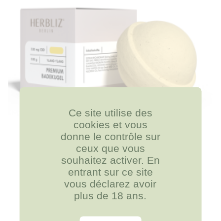
votre meilleur allié pour décontracter les zones
endolories. Allongez-vous, détendez votre corps et
votre esprit, vous avez bien mérité cet instant
relaxation.
Ce site utilise des
cookies et vous
donne le contrôle sur
13,90 €
BOMBE DE BAIN EFFERVESCENTE...
ceux que vous
souhaitez activer. En
entrant sur ce site
vous déclarez avoir
plus de 18 ans.