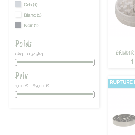
Gris
(1)
Blanc
(1)
Noir
(1)
Poids
GRINDER
0kg - 0.345kg
1
Prix
RUPTURE 
1,00 € - 69,00 €