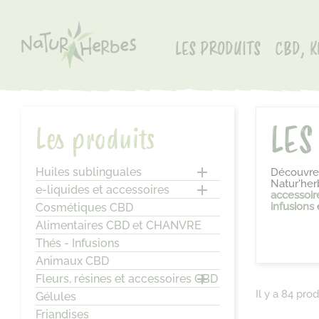
LES PRODUITS
CBD, K
LES
Les produits

Huiles sublinguales
Découvrez
Natur'her

e-liquides et accessoires
accessoir
infusions
Cosmétiques CBD
Alimentaires CBD et CHANVRE
Thés - Infusions
Animaux CBD

Fleurs, résines et accessoires CBD
Il y a 84 prod
Gélules
Friandises