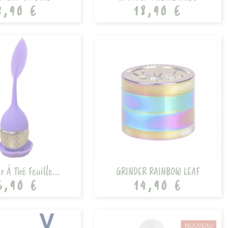
3,90 €
18,90 €
r À Thé Feuille...
GRINDER RAINBOW LEAF
5,90 €
14,90 €