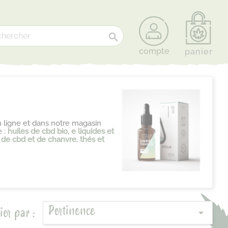

compte
panier
 ligne et dans notre magasin
e :
huiles de cbd bio
,
e liquides et
 de cbd et de chanvre
,
thés et
Pertinence
ier par :
