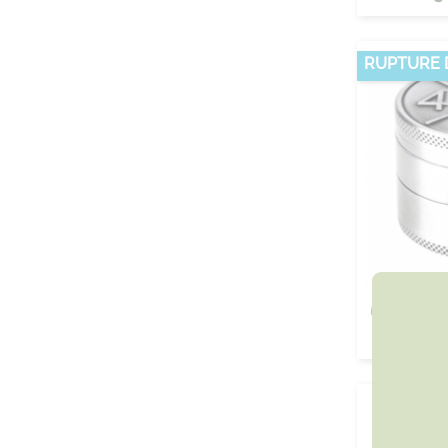
RUPTURE 
GRINDER ME
1