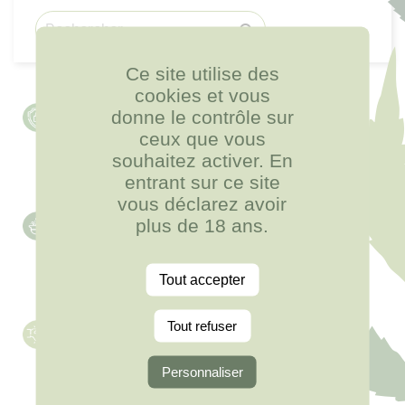

Ce site utilise des
cookies et vous
Paiement sécurisé
donne le contrôle sur
avec carte bancaire
ceux que vous
souhaitez activer. En
entrant sur ce site
vous déclarez avoir
Qualité reconnue
plus de 18 ans.
produits choisis avec soin
Tout accepter
Service client
Tout refuser
à votre écoute
Personnaliser